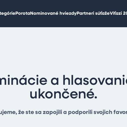
tegórie
Porota
Nominované hviezdy
Partneri súťaže
Víťazi 
inácie a hlasovani
ukončené.
jeme, že ste sa zapojili a podporili svojich favor