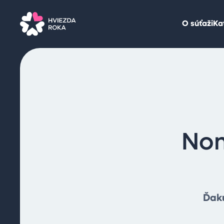
O súťaži
Ka
Nom
Ďaku