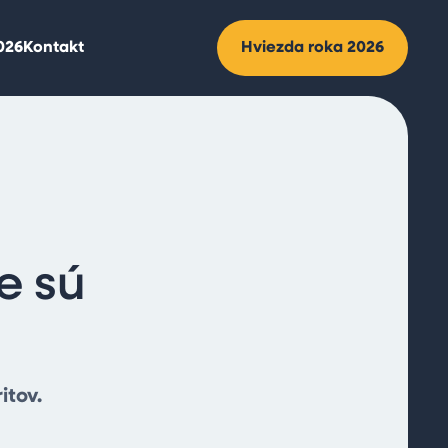
2026
Kontakt
Hviezda roka 2026
e sú
itov.