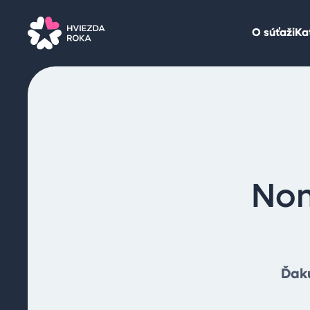
O súťaži
Ka
Nom
Ďaku