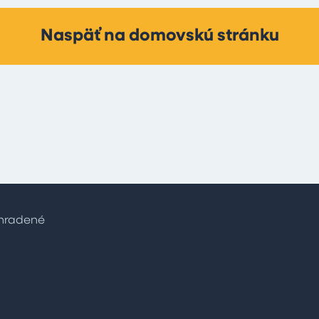
Naspäť na domovskú stránku
yhradené