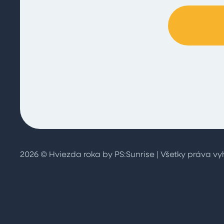
2026 © Hviezda roka by
PS:Sunrise
| Všetky práva v