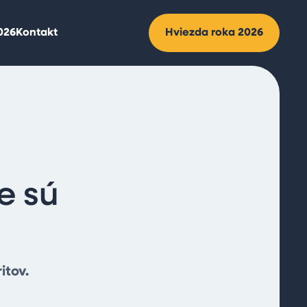
2026
Kontakt
Hviezda roka 2026
e sú
itov.