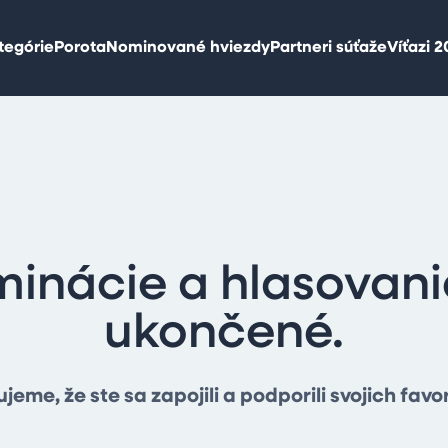
tegórie
Porota
Nominované hviezdy
Partneri súťaže
Víťazi 
inácie a hlasovani
ukončené.
jeme, že ste sa zapojili a podporili svojich favor